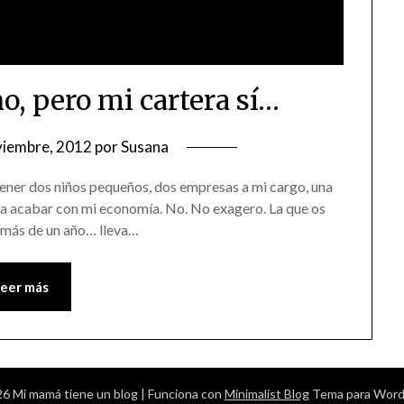
o, pero mi cartera sí…
viembre, 2012
por
Susana
 tener dos niños pequeños, dos empresas a mi cargo, una
va a acabar con mi economía. No. No exagero. La que os
r más de un año… lleva…
Leer más
6 Mi mamá tiene un blog
| Funciona con
Minimalist Blog
Tema para Word