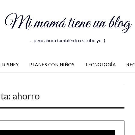
Mi mamá tiene un blog
…pero ahora también lo escribo yo ;)
DISNEY
PLANES CON NIÑOS
TECNOLOGÍA
RE
ta:
ahorro