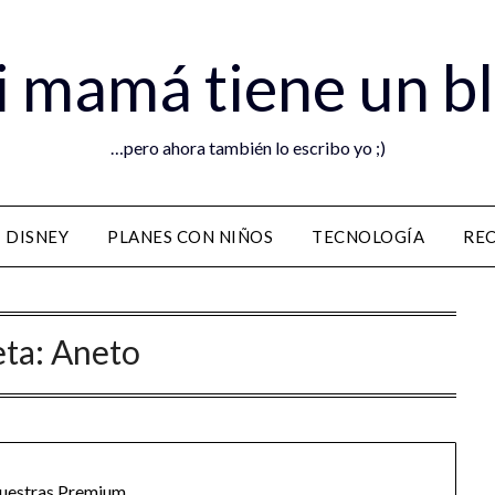
 mamá tiene un b
…pero ahora también lo escribo yo ;)
DISNEY
PLANES CON NIÑOS
TECNOLOGÍA
RE
eta:
Aneto