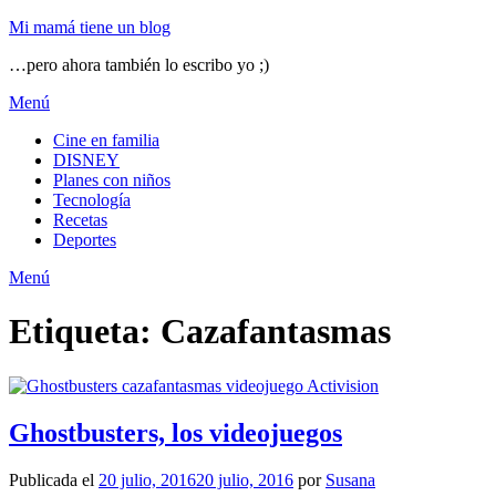
Mi mamá tiene un blog
…pero ahora también lo escribo yo ;)
Menú
Cine en familia
DISNEY
Planes con niños
Tecnología
Recetas
Deportes
Menú
Etiqueta:
Cazafantasmas
Ghostbusters, los videojuegos
Publicada el
20 julio, 2016
20 julio, 2016
por
Susana