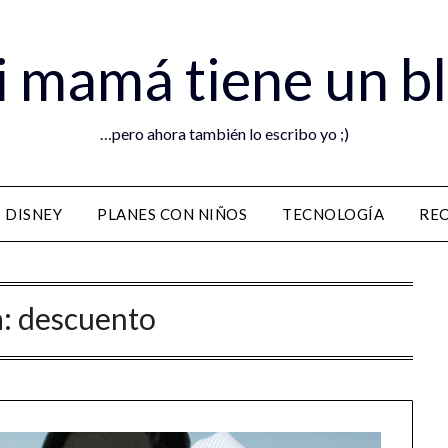
 mamá tiene un b
…pero ahora también lo escribo yo ;)
DISNEY
PLANES CON NIÑOS
TECNOLOGÍA
RE
a:
descuento