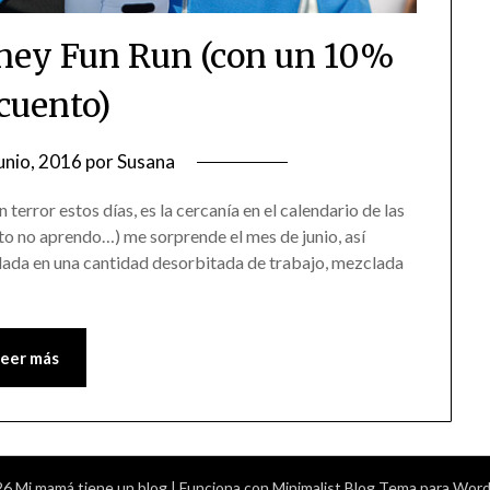
sney Fun Run (con un 10%
cuento)
junio, 2016
por
Susana
error estos días, es la cercanía en el calendario de las
to no aprendo…) me sorprende el mes de junio, así
edada en una cantidad desorbitada de trabajo, mezclada
Leer más
6 Mi mamá tiene un blog
| Funciona con
Minimalist Blog
Tema para Word