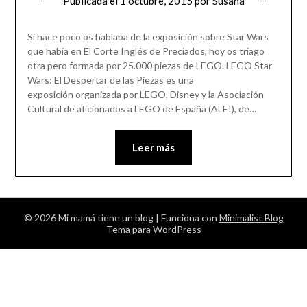
Publicada el
1 octubre, 2015
por
Susana
Si hace poco os hablaba de la exposición sobre Star Wars
que había en El Corte Inglés de Preciados, hoy os triago
otra pero formada por 25.000 piezas de LEGO. LEGO Star
Wars: El Despertar de las Piezas es una
exposición organizada por LEGO, Disney y la Asociación
Cultural de aficionados a LEGO de España (ALE!), de…
Leer más
© 2026 Mi mamá tiene un blog
| Funciona con
Minimalist Blog
Tema para WordPress