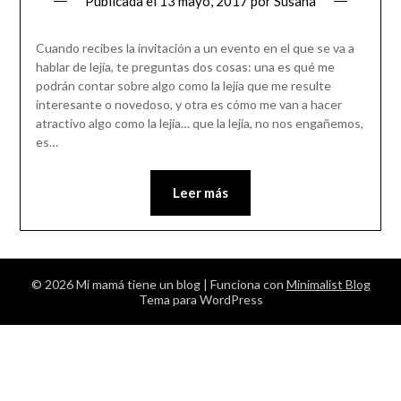
Publicada el
13 mayo, 2017
por
Susana
Cuando recibes la invitación a un evento en el que se va a
hablar de lejía, te preguntas dos cosas: una es qué me
podrán contar sobre algo como la lejía que me resulte
interesante o novedoso, y otra es cómo me van a hacer
atractivo algo como la lejía… que la lejía, no nos engañemos,
es…
Leer más
© 2026 Mi mamá tiene un blog
| Funciona con
Minimalist Blog
Tema para WordPress