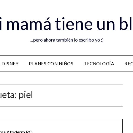
 mamá tiene un b
…pero ahora también lo escribo yo ;)
DISNEY
PLANES CON NIÑOS
TECNOLOGÍA
RE
ueta:
piel