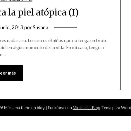
 la piel atópica (I)
junio, 2013
por
Susana
no es nada raro. Lo raro es el niños que no tenga un brote
 piel en algún momento de su vida. En mi caso, tengo a
ele…
Leer más
6 Mi mamá tiene un blog
| Funciona con
Minimalist Blog
Tema para Word