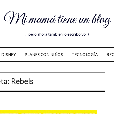
Mi mamá tiene un blog
…pero ahora también lo escribo yo ;)
DISNEY
PLANES CON NIÑOS
TECNOLOGÍA
RE
eta:
Rebels