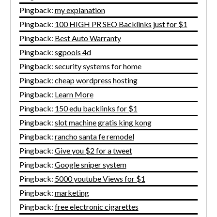
Pingback:
my explanation
Pingback:
100 HIGH PR SEO Backlinks just for $1
Pingback:
Best Auto Warranty
Pingback:
sgpools 4d
Pingback:
security systems for home
Pingback:
cheap wordpress hosting
Pingback:
Learn More
Pingback:
150 edu backlinks for $1
Pingback:
slot machine gratis king kong
Pingback:
rancho santa fe remodel
Pingback:
Give you $2 for a tweet
Pingback:
Google sniper system
Pingback:
5000 youtube Views for $1
Pingback:
marketing
Pingback:
free electronic cigarettes