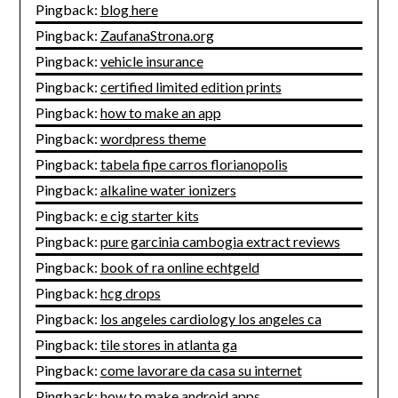
Pingback:
blog here
Pingback:
ZaufanaStrona.org
Pingback:
vehicle insurance
Pingback:
certified limited edition prints
Pingback:
how to make an app
Pingback:
wordpress theme
Pingback:
tabela fipe carros florianopolis
Pingback:
alkaline water ionizers
Pingback:
e cig starter kits
Pingback:
pure garcinia cambogia extract reviews
Pingback:
book of ra online echtgeld
Pingback:
hcg drops
Pingback:
los angeles cardiology los angeles ca
Pingback:
tile stores in atlanta ga
Pingback:
come lavorare da casa su internet
Pingback:
how to make android apps