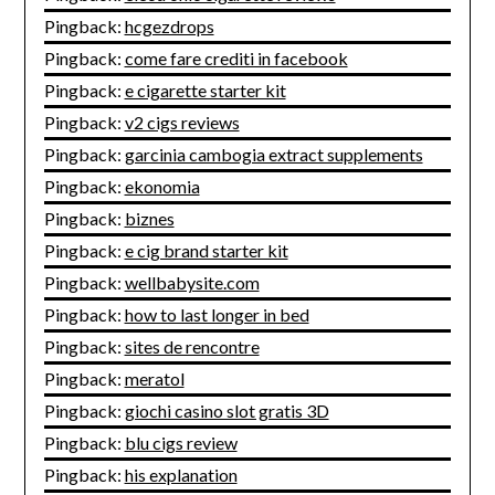
Pingback:
hcgezdrops
Pingback:
come fare crediti in facebook
Pingback:
e cigarette starter kit
Pingback:
v2 cigs reviews
Pingback:
garcinia cambogia extract supplements
Pingback:
ekonomia
Pingback:
biznes
Pingback:
e cig brand starter kit
Pingback:
wellbabysite.com
Pingback:
how to last longer in bed
Pingback:
sites de rencontre
Pingback:
meratol
Pingback:
giochi casino slot gratis 3D
Pingback:
blu cigs review
Pingback:
his explanation