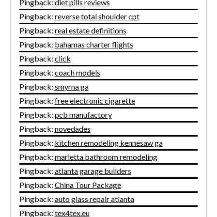
Pingback:
diet pills reviews
Pingback:
reverse total shoulder cpt
Pingback:
real estate definitions
Pingback:
bahamas charter flights
Pingback:
click
Pingback:
coach models
Pingback:
smyrna ga
Pingback:
free electronic cigarette
Pingback:
pcb manufactory
Pingback:
novedades
Pingback:
kitchen remodeling kennesaw ga
Pingback:
marietta bathroom remodeling
Pingback:
atlanta garage builders
Pingback:
China Tour Package
Pingback:
auto glass repair atlanta
Pingback:
tex4tex.eu