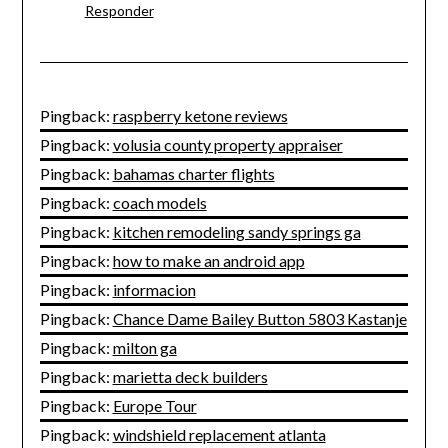
Responder
Pingback:
raspberry ketone reviews
Pingback:
volusia county property appraiser
Pingback:
bahamas charter flights
Pingback:
coach models
Pingback:
kitchen remodeling sandy springs ga
Pingback:
how to make an android app
Pingback:
informacion
Pingback:
Chance Dame Bailey Button 5803 Kastanje
Pingback:
milton ga
Pingback:
marietta deck builders
Pingback:
Europe Tour
Pingback:
windshield replacement atlanta