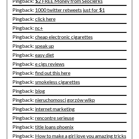
Pingback:
$2 FREE Money from Seoclerks
Pingback:
1000 twitter retweets just for $1
Pingback:
click here
Pingback:
nc+
Pingback:
cheap electronic cigarettes
Pingback:
speak up
Pingback:
easy diet
Pingback:
e cigs reviews
Pingback:
find out this here
Pingback:
smokeless cigarettes
Pingback:
blog
Pingback:
nieruchomosci gorzów wlkp
Pingback:
internet marketing
Pingback:
rencontre serieuse
Pingback:
title loans phoenix
Pingback:
How to make a girl love you amazing tricks