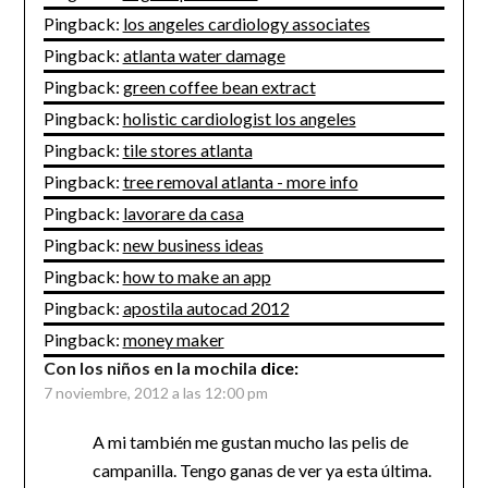
Pingback:
los angeles cardiology associates
Pingback:
atlanta water damage
Pingback:
green coffee bean extract
Pingback:
holistic cardiologist los angeles
Pingback:
tile stores atlanta
Pingback:
tree removal atlanta - more info
Pingback:
lavorare da casa
Pingback:
new business ideas
Pingback:
how to make an app
Pingback:
apostila autocad 2012
Pingback:
money maker
Con los niños en la mochila
dice:
7 noviembre, 2012 a las 12:00 pm
A mi también me gustan mucho las pelis de
campanilla. Tengo ganas de ver ya esta última.