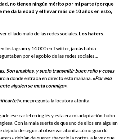
dad, no tienen ningún mérito por mi parte (porque
 me da la edad y el llevar más de 10 años en esto,
ver el lado malo de las redes sociales.
Los haters
.
en Instagram y 14.000 en Twitter, jamás había
eguntaban por el agobio de las redes sociales…
s. Son amables, y suelo transmitir buen rollo y cosas
 Murcia donde entraba en directo esta mañana.
«Por eso
pente
alguien se meta conmigo».
iticarte?»
, me pregunta la locutora atónita.
ado ese cartel en inglés y esta era mi adaptación, hubo
glesa. Con la mala suerte de que uno de ellos era alguien
 he dejado de seguir al observar atónita cómo guardó
aters» debían de querer «hacerle la corte», a la vez que