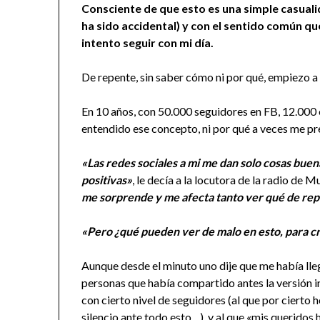
Consciente de que esto es una simple casuali
ha sido accidental) y con el sentido común que
intento seguir con mi día.
De repente, sin saber cómo ni por qué, empiezo a 
En 10 años, con 50.000 seguidores en FB, 12.000 
entendido ese concepto, ni por qué a veces me pr
«Las redes sociales a mi me dan solo cosas buena
positivas»
, le decía a la locutora de la radio de
me sorprende y me afecta tanto ver qué de re
«Pero ¿qué pueden ver de malo en esto, para cr
Aunque desde el minuto uno dije que me había lleg
personas que había compartido antes la versión in
con cierto nivel de seguidores (al que por cierto
silencio ante todo esto…) y al que «mis queridos h