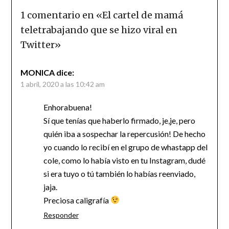
1 comentario en «
El cartel de mamá
teletrabajando que se hizo viral en
Twitter
»
MONICA
dice:
1 abril, 2020 a las 10:42 am
Enhorabuena!
Sí que tenías que haberlo firmado, je,je, pero
quién iba a sospechar la repercusión! De hecho
yo cuando lo recibí en el grupo de whastapp del
cole, como lo había visto en tu Instagram, dudé
si era tuyo o tú también lo habías reenviado,
jaja.
Preciosa caligrafía
Responder