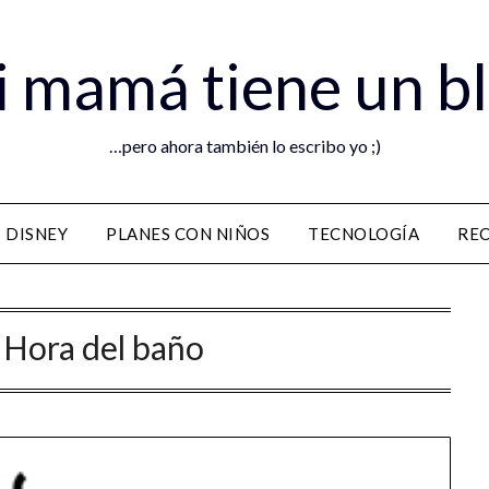
 mamá tiene un b
…pero ahora también lo escribo yo ;)
DISNEY
PLANES CON NIÑOS
TECNOLOGÍA
RE
:
Hora del baño