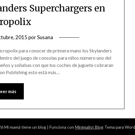
anders Superchargers en
ropolix
ctubre, 2015
por
Susana
icropolix para conocer de primera mano los Skylanders
dentro del juego de consolas para niños número uno del
eños y soñabas con que tus coches de juguete cobraran
ion Publishing esto está más…
Leer más
6 Mi mamá tiene un blog
| Funciona con
Minimalist Blog
Tema para Word