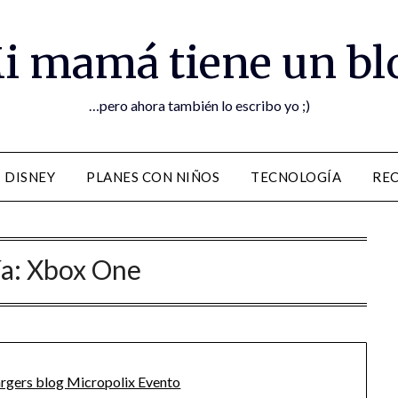
i mamá tiene un bl
…pero ahora también lo escribo yo ;)
DISNEY
PLANES CON NIÑOS
TECNOLOGÍA
RE
ía:
Xbox One