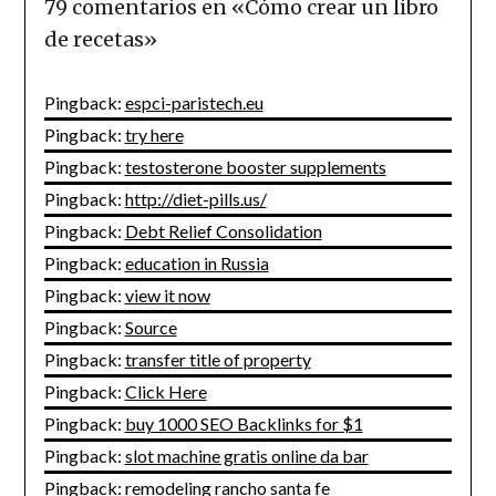
79 comentarios en «
Cómo crear un libro
de recetas
»
Pingback:
espci-paristech.eu
Pingback:
try here
Pingback:
testosterone booster supplements
Pingback:
http://diet-pills.us/
Pingback:
Debt Relief Consolidation
Pingback:
education in Russia
Pingback:
view it now
Pingback:
Source
Pingback:
transfer title of property
Pingback:
Click Here
Pingback:
buy 1000 SEO Backlinks for $1
Pingback:
slot machine gratis online da bar
Pingback:
remodeling rancho santa fe