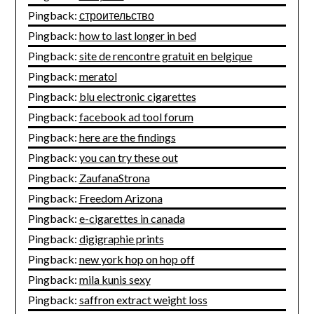
Pingback:
строительство
Pingback:
how to last longer in bed
Pingback:
site de rencontre gratuit en belgique
Pingback:
meratol
Pingback:
blu electronic cigarettes
Pingback:
facebook ad tool forum
Pingback:
here are the findings
Pingback:
you can try these out
Pingback:
ZaufanaStrona
Pingback:
Freedom Arizona
Pingback:
e-cigarettes in canada
Pingback:
digigraphie prints
Pingback:
new york hop on hop off
Pingback:
mila kunis sexy
Pingback:
saffron extract weight loss