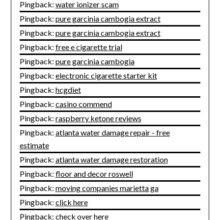
Pingback:
water ionizer scam
Pingback:
pure garcinia cambogia extract
Pingback:
pure garcinia cambogia extract
Pingback:
free e cigarette trial
Pingback:
pure garcinia cambogia
Pingback:
electronic cigarette starter kit
Pingback:
hcgdiet
Pingback:
casino commend
Pingback:
raspberry ketone reviews
Pingback:
atlanta water damage repair - free
estimate
Pingback:
atlanta water damage restoration
Pingback:
floor and decor roswell
Pingback:
moving companies marietta ga
Pingback:
click here
Pingback:
check over here