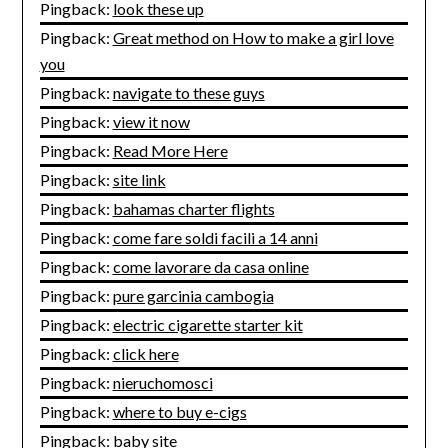
Pingback:
look these up
Pingback:
Great method on How to make a girl love
you
Pingback:
navigate to these guys
Pingback:
view it now
Pingback:
Read More Here
Pingback:
site link
Pingback:
bahamas charter flights
Pingback:
come fare soldi facili a 14 anni
Pingback:
come lavorare da casa online
Pingback:
pure garcinia cambogia
Pingback:
electric cigarette starter kit
Pingback:
click here
Pingback:
nieruchomosci
Pingback:
where to buy e-cigs
Pingback:
baby site