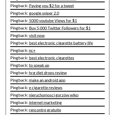
Pingback:
Paying you $2 for a tweet
Pingback:
google sniper 2.0
Pingback:
5000 youtube Views for $1
Pingback:
Buy 5,000 Twitter Followers for $1
Pingback:
visit now
Pingback:
best electronic cigarette battery life
Pingback:
nc+
Pingback:
best electronic cigarettes
Pingback:
to speak up
Pingback:
hcg diet drops review
Pingback:
make an android app
Pingback:
e cigarette reviews
Pingback:
nieruchomosci gorzów wlkp
Pingback:
internet marketing
Pingback:
rencontre gratuite