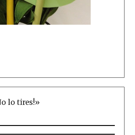
o lo tires!
»