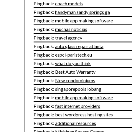
Pingback:
coach models
Pingback:
handyman sandy springs ga
Pingback:
mobile app making software
Pingback:
muchas noticias
Pingback:
travel agency
Pingback:
auto glass repair atlanta
Pingback:
espci-paristech.eu
Pingback:
what do you think
Pingback:
Best Auto Warranty
Pingback:
New condominiums
Pingback:
singaporepools lobang
Pingback:
mobile app making software
Pingback:
fast internet providers
Pingback:
best wordpress hosting sites
Pingback:
additional resources
Pingback:
Michigan Soccer Camps