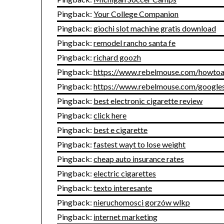
Pingback:
Your College Companion
Pingback:
giochi slot machine gratis download
Pingback:
remodel rancho santa fe
Pingback:
richard goozh
Pingback:
https://www.rebelmouse.com/howtoa
Pingback:
https://www.rebelmouse.com/google
Pingback:
best electronic cigarette review
Pingback:
click here
Pingback:
best e cigarette
Pingback:
fastest wayt to lose weight
Pingback:
cheap auto insurance rates
Pingback:
electric cigarettes
Pingback:
texto interesante
Pingback:
nieruchomosci gorzów wlkp
Pingback:
internet marketing