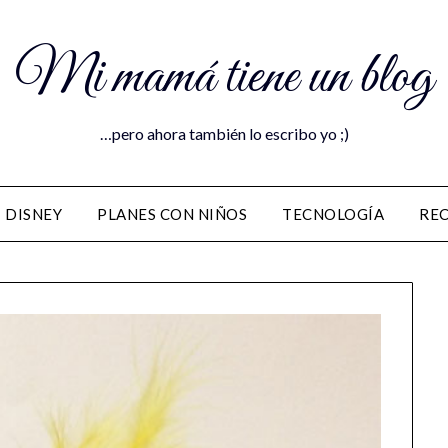
Mi mamá tiene un blog
…pero ahora también lo escribo yo ;)
DISNEY
PLANES CON NIÑOS
TECNOLOGÍA
RE