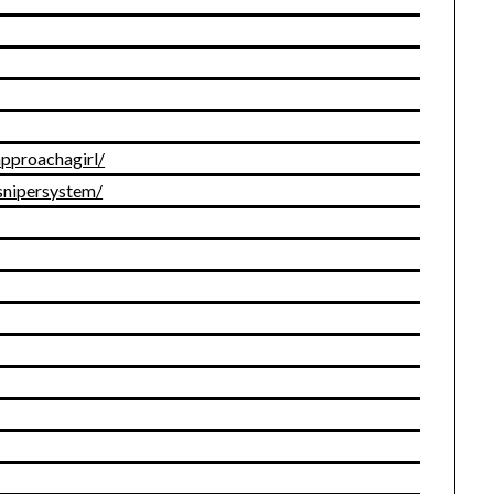
pproachagirl/
snipersystem/