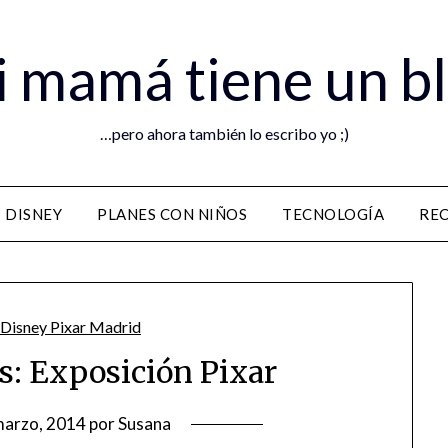
 mamá tiene un b
…pero ahora también lo escribo yo ;)
DISNEY
PLANES CON NIÑOS
TECNOLOGÍA
RE
s: Exposición Pixar
marzo, 2014
por
Susana