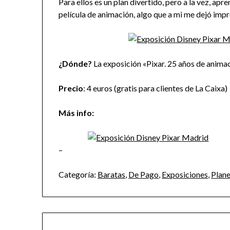
Para ellos es un plan divertido, pero a la vez, apr
película de animación, algo que a mi me dejó imp
¿Dónde?
La exposición «Pixar. 25 años de anim
Precio
: 4 euros (gratis para clientes de La Caixa)
Más info:
–
Categoría:
Baratas
,
De Pago
,
Exposiciones
,
Plane