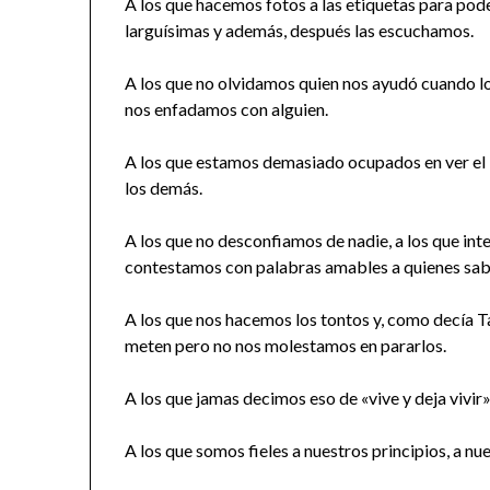
A los que hacemos fotos a las etiquetas para pod
larguísimas y además, después las escuchamos.
A los que no olvidamos quien nos ayudó cuando 
nos enfadamos con alguien.
A los que estamos demasiado ocupados en ver el 
los demás.
A los que no desconfiamos de nadie, a los que in
contestamos con palabras amables a quienes sab
A los que nos hacemos los tontos y, como decía 
meten pero no nos molestamos en pararlos.
A los que jamas decimos eso de «vive y deja vivir»
A los que somos fieles a nuestros principios, a nu