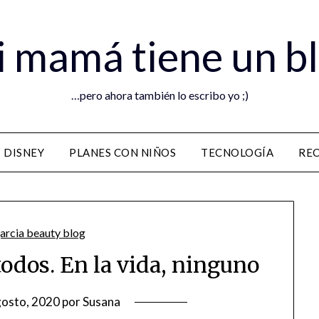
 mamá tiene un b
…pero ahora también lo escribo yo ;)
DISNEY
PLANES CON NIÑOS
TECNOLOGÍA
RE
 todos. En la vida, ninguno
gosto, 2020
por
Susana