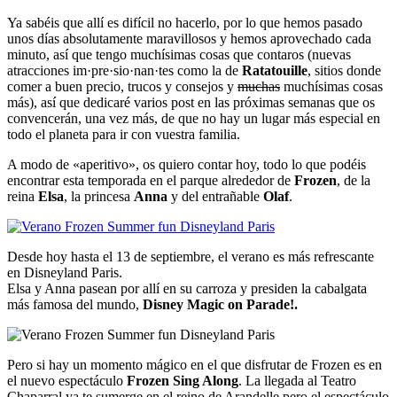
Ya sabéis que allí es difícil no hacerlo, por lo que hemos pasado
unos días absolutamente maravillosos y hemos aprovechado cada
minuto, así que tengo muchísimas cosas que contaros (nuevas
atracciones im·pre·sio·nan·tes como la de
Ratatouille
, sitios donde
comer a buen precio, trucos y consejos y
muchas
muchísimas cosas
más), así que dedicaré varios post en las próximas semanas que os
convencerán, una vez más, de que no hay un lugar más especial en
todo el planeta para ir con vuestra familia.
A modo de «aperitivo», os quiero contar hoy, todo lo que podéis
encontrar esta temporada en el parque alrededor de
Frozen
, de la
reina
Elsa
, la princesa
Anna
y del entrañable
Olaf
.
Desde hoy hasta el 13 de septiembre, el verano es más refrescante
en Disneyland Paris.
Elsa y Anna pasean por allí en su carroza y presiden la cabalgata
más famosa del mundo,
Disney Magic on Parade!.
Pero si hay un momento mágico en el que disfrutar de Frozen es en
el nuevo espectáculo
Frozen Sing Along
. La llegada al Teatro
Chaparral ya te sumerge en el reino de Arandelle pero el espectáculo