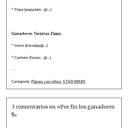
* Pepa (pepa.lam…@…)
Ganadores Tarjetas Zippy:
* Irene (irenelap@…)
* Carmen (huvac…@…)
–
Categoría:
Planes con niños
,
STAR WARS
3 comentarios en «
Por fin los ganadores
!!
»