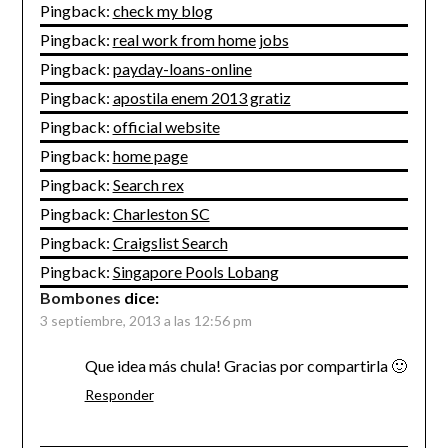
Pingback:
check my blog
Pingback:
real work from home jobs
Pingback:
payday-loans-online
Pingback:
apostila enem 2013 gratiz
Pingback:
official website
Pingback:
home page
Pingback:
Search rex
Pingback:
Charleston SC
Pingback:
Craigslist Search
Pingback:
Singapore Pools Lobang
Bombones
dice:
3 septiembre, 2013 a las 12:56 pm
Que idea más chula! Gracias por compartirla 🙂
Responder