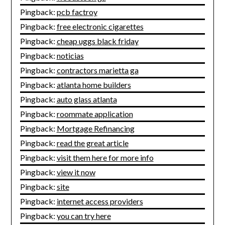
Pingback:
pcb factroy
Pingback:
free electronic cigarettes
Pingback:
cheap uggs black friday
Pingback:
noticias
Pingback:
contractors marietta ga
Pingback:
atlanta home builders
Pingback:
auto glass atlanta
Pingback:
roommate application
Pingback:
Mortgage Refinancing
Pingback:
read the great article
Pingback:
visit them here for more info
Pingback:
view it now
Pingback:
site
Pingback:
internet access providers
Pingback:
you can try here