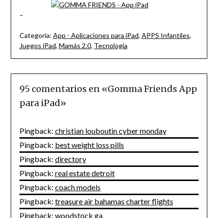
–
Categoría:
App - Aplicaciones para iPad
,
APPS Infantiles
,
Juegos iPad
,
Mamás 2.0
,
Tecnología
95 comentarios en «
Gomma Friends App
para iPad
»
Pingback:
christian louboutin cyber monday
Pingback:
best weight loss pills
Pingback:
directory
Pingback:
real estate detroit
Pingback:
coach models
Pingback:
treasure air bahamas charter flights
Pingback:
woodstock ga