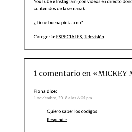
YouTube e Instagram (con videos en directo dond
contenidos de la semana).
¿Tiene buena pinta o no?-
Categoría:
ESPECIALES
,
Televisión
1 comentario en «
MICKEY 
Fiona
dice:
1 noviembre, 2018 a las 6:04 pm
Quiero saber los codigos
Responder