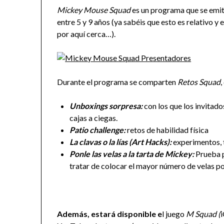
Mickey Mouse Squad
es un programa que se emiti
entre 5 y 9 años (ya sabéis que esto es relativo 
por aquí cerca…).
Durante el programa se comparten
Retos Squad
,
Unboxings sorpresa:
con los que los invitad
cajas a ciegas.
Patio challenge:
retos de habilidad física
La clavas o la lías (Art Hacks):
experimentos, 
Ponle las velas a la tarta de Mickey:
Prueba p
tratar de colocar el mayor número de velas pos
Además, estará disponible e
l juego
M Squad (