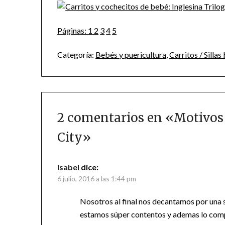
Páginas:
1
2
3
4
5
Categoría:
Bebés y puericultura
,
Carritos / Sillas
2 comentarios en «
Motivos 
City
»
isabel
dice:
6 julio, 2016 a las 1:44 pm
Nosotros al final nos decantamos por una s
estamos súper contentos y ademas lo co