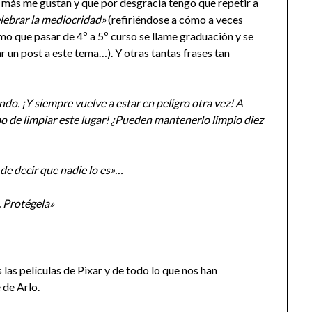
más me gustan y que por desgracia tengo que repetir a
lebrar la mediocridad»
(refiriéndose a cómo a veces
mo que pasar de 4º a 5º curso se llame graduación y se
r un post a este tema…). Y otras tantas frases tan
do. ¡Y siempre vuelve a estar en peligro otra vez! A
o de limpiar este lugar!
¿
Pueden mantenerlo limpio diez
de decir que nadie lo es»…
. Prot
é
gela»
 las películas de Pixar y de todo lo que nos han
e de Arlo
.