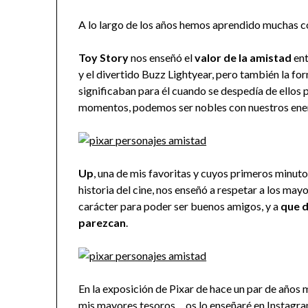
A lo largo de los años hemos aprendido muchas cos
Toy Story
nos enseñó el
valor de la amistad
ent
y el divertido Buzz Lightyear, pero también la fo
significaban para él cuando se despedía de ellos p
momentos, podemos ser nobles con nuestros enemi
Up
, una de mis favoritas y cuyos primeros minuto
historia del cine, nos enseñó a respetar a los may
carácter para poder ser buenos amigos, y a
que d
parezcan
.
En la exposición de Pixar de hace un par de años
mis mayores tesoros… os lo enseñaré en
Instagr