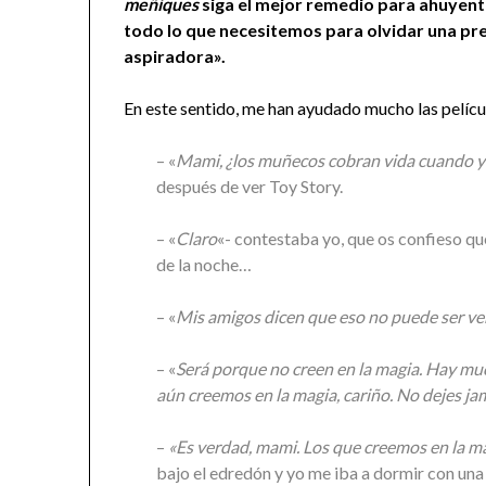
meñiques
siga el mejor remedio para ahuyentar
todo lo que necesitemos para olvidar una p
aspiradora».
En este sentido, me han ayudado mucho las películ
– «
Mami, ¿los muñecos cobran vida cuando 
después de ver Toy Story.
– «
Claro
«- contestaba yo, que os confieso q
de la noche…
– «
Mis amigos dicen que eso no puede ser v
– «
Será porque no creen en la magia. Hay mu
aún creemos en la magia, cariño. No dejes ja
–
«Es verdad, mami. Los que creemos en la ma
bajo el edredón y yo me iba a dormir con un