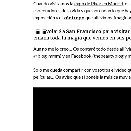
Cuando visitamos la
expo de Pixar en Madrid
, o
espectadores de la vida y que aprendan lo que hay 
exposición y el
zóotropo
que allí vimos, imagin
¡¡¡¡¡¡¡¡¡¡¡volaré a
San Francisco
para visitar
emana toda la magia que vemos en sus películas
Aún no me lo creo… Os contaré todo desde allí v
@blog_mmm
) y en Facebook (
thebeautyblog
y
m
Solo me queda compartir con vosotros el vídeo q
películas… Os aviso que si ponéis la música muy al