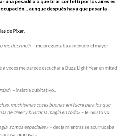
 una pesadilla o que tirar confetti por los aires es
reocupación… aunque después haya que pasar la
as de Pixar.
yo me duermo?
» – me preguntaba a menudo el mayor
ue a veces me parece escuchar a Buzz Light Year en mitad
erdad
» – insistía dubitativo…
chas, muchísimas cosas buenas ahí fuera para los que
más de creer y buscar la magia en todo
» – le insisto yo.
gia, somos especiales.» –
decía mientras se acurrucaba
a sonrisa inmensa…