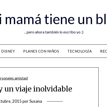
 mamá tiene un b
…pero ahora también lo escribo yo ;)
DISNEY
PLANES CON NIÑOS
TECNOLOGÍA
RE
y un viaje inolvidable
ctubre, 2015
por
Susana