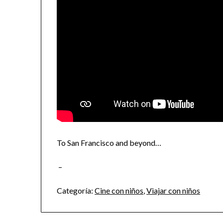
To San Francisco and beyond…
–
Categoría:
Cine con niños
,
Viajar con niños