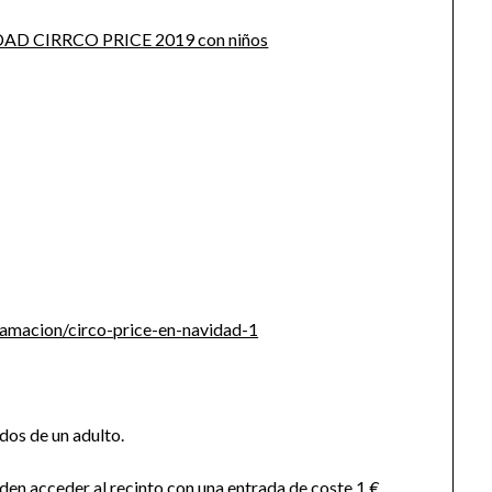
ramacion/circo-price-en-navidad-1
os de un adulto.
en acceder al recinto con una entrada de coste 1 €.