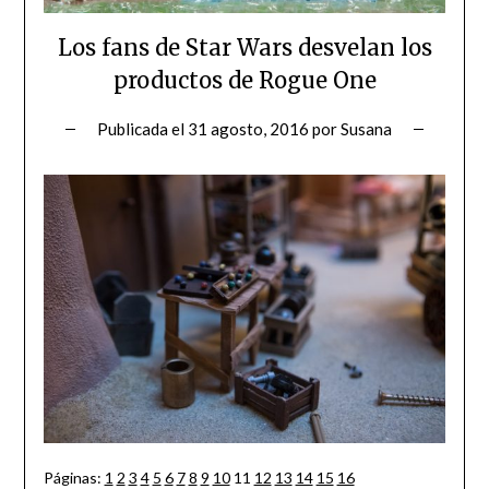
Los fans de Star Wars desvelan los
productos de Rogue One
Publicada el
31 agosto, 2016
por
Susana
Páginas:
1
2
3
4
5
6
7
8
9
10
11
12
13
14
15
16