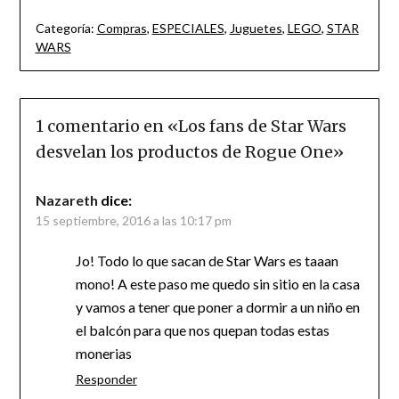
Categoría:
Compras
,
ESPECIALES
,
Juguetes
,
LEGO
,
STAR
WARS
1 comentario en «
Los fans de Star Wars
desvelan los productos de Rogue One
»
Nazareth
dice:
15 septiembre, 2016 a las 10:17 pm
Jo! Todo lo que sacan de Star Wars es taaan
mono! A este paso me quedo sin sitio en la casa
y vamos a tener que poner a dormir a un niño en
el balcón para que nos quepan todas estas
monerias
Responder