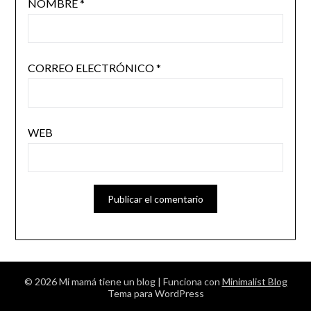
NOMBRE
*
CORREO ELECTRÓNICO
*
WEB
© 2026 Mi mamá tiene un blog
| Funciona con
Minimalist Blog
Tema para WordPress