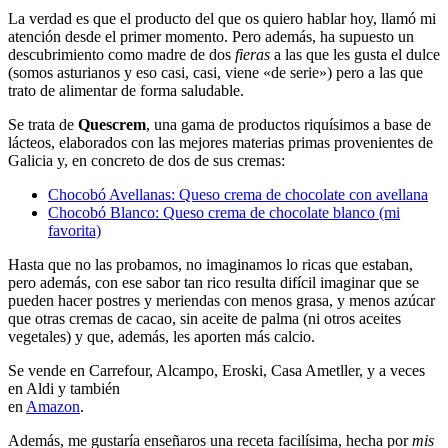
La verdad es que el producto del que os quiero hablar hoy, llamó mi
atención desde el primer momento. Pero además, ha supuesto un
descubrimiento como madre de dos
fieras
a las que les gusta el dulce
(somos asturianos y eso casi, casi, viene «de serie») pero a las que
trato de alimentar de forma saludable.
Se trata de
Quescrem
, una gama de productos riquísimos a base de
lácteos, elaborados con las mejores materias primas provenientes de
Galicia y, en concreto de dos de sus cremas:
Chocobó Avellanas: Queso crema de chocolate con avellana
Chocobó Blanco: Queso crema de chocolate blanco (mi
favorita)
Hasta que no las probamos, no imaginamos lo ricas que estaban,
pero además, con ese sabor tan rico resulta difícil imaginar que se
pueden hacer postres y meriendas con menos grasa, y menos azúcar
que otras cremas de cacao, sin aceite de palma (ni otros aceites
vegetales) y que, además, les aporten más calcio.
Se vende en Carrefour, Alcampo, Eroski, Casa Ametller, y a veces
en Aldi y también
en
Amazon
.
Además, me gustaría enseñaros una receta facilísima, hecha por
mis