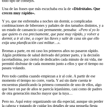
todo tipo de consejos.
Una de las frases que más escuchaba era la de
«Disfrútalos. Que
crecen muy rápido».
Y yo, que me enfrentaba a noches sin dormir, a complicadas
combinaciones de biberones y pañales de dos tamaños distintos, y a
un estado de cansancio casi permanente, pensaba:
«Pero sí yo lo
que quiero es eso precisamente, que pase muy rápido, y volver a
dormir, a ir al cine, a coger las llaves y salir de casa sin que ello
exija una planificación casi militar…».
Bromas a parte, en mi caso los primeros años no pasaron rápido.
Algún problema de salud derivado del primer parto, y la decisión
(acertadísima, por cierto) de dedicarles cada minuto de mi vida, me
permitió disfrutar de cada momento junto a ellos y que el tiempo no
pasara volando.
Pero todo cambia cuando empiezan a ir al cole. A partir de ese
momento el tiempo no corre, vuela. Y así sin darte cuenta te
encuentras planificando la primera comunión de uno de ellos, algo
que hace un par de años te parecía lejanísimo, casi como de padres
de otra generación mucho mayor que la tuya…
Pero no. Aquí estoy organizando un día especial, aunque sin perder
la cabeza y tratando de cuidar los detalles de una pequeña fiesta