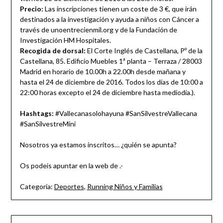
Precio:
Las inscripciones tienen un coste de 3 €, que irán
destinados a la investigación y ayuda a niños con Cáncer a
través de unoentrecienmil.org y de la Fundación de
Investigación HM Hospitales.
Recogida de dorsal:
El Corte Inglés de Castellana, Pº de la
Castellana, 85. Edificio Muebles 1ª planta – Terraza / 28003
Madrid en horario de 10.00h a 22.00h desde mañana y
hasta el 24 de diciembre de 2016. Todos los días de 10:00 a
22:00 horas excepto el 24 de diciembre hasta mediodía.).
Hashtags:
#Vallecanasolohayuna #SanSilvestreVallecana
#SanSilvestreMini
Nosotros ya estamos inscritos… ¿quién se apunta?
Os podeis apuntar en la web de .-
Categoría:
Deportes
,
Running Niños y Familias