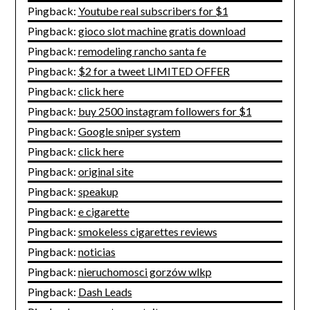
Pingback:
Youtube real subscribers for $1
Pingback:
gioco slot machine gratis download
Pingback:
remodeling rancho santa fe
Pingback:
$2 for a tweet LIMITED OFFER
Pingback:
click here
Pingback:
buy 2500 instagram followers for $1
Pingback:
Google sniper system
Pingback:
click here
Pingback:
original site
Pingback:
speakup
Pingback:
e cigarette
Pingback:
smokeless cigarettes reviews
Pingback:
noticias
Pingback:
nieruchomosci gorzów wlkp
Pingback:
Dash Leads