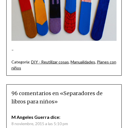
–
Categoría:
DIY - Reutilizar cosas
,
Manualidades
,
Planes con
niños
96 comentarios en «
Separadores de
libros para niños
»
M Angeles Guerra
dice:
8 noviembre, 2015 a las 5:10 pm