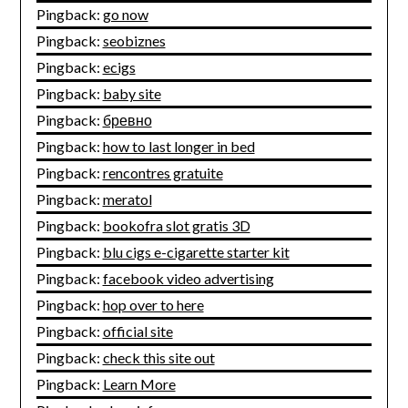
Pingback:
go now
Pingback:
seobiznes
Pingback:
ecigs
Pingback:
baby site
Pingback:
бревно
Pingback:
how to last longer in bed
Pingback:
rencontres gratuite
Pingback:
meratol
Pingback:
bookofra slot gratis 3D
Pingback:
blu cigs e-cigarette starter kit
Pingback:
facebook video advertising
Pingback:
hop over to here
Pingback:
official site
Pingback:
check this site out
Pingback:
Learn More