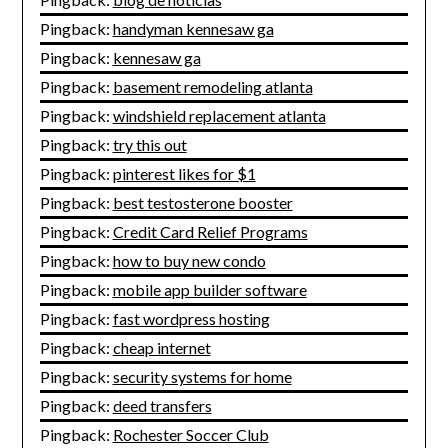
Pingback:
handyman kennesaw ga
Pingback:
kennesaw ga
Pingback:
basement remodeling atlanta
Pingback:
windshield replacement atlanta
Pingback:
try this out
Pingback:
pinterest likes for $1
Pingback:
best testosterone booster
Pingback:
Credit Card Relief Programs
Pingback:
how to buy new condo
Pingback:
mobile app builder software
Pingback:
fast wordpress hosting
Pingback:
cheap internet
Pingback:
security systems for home
Pingback:
deed transfers
Pingback:
Rochester Soccer Club