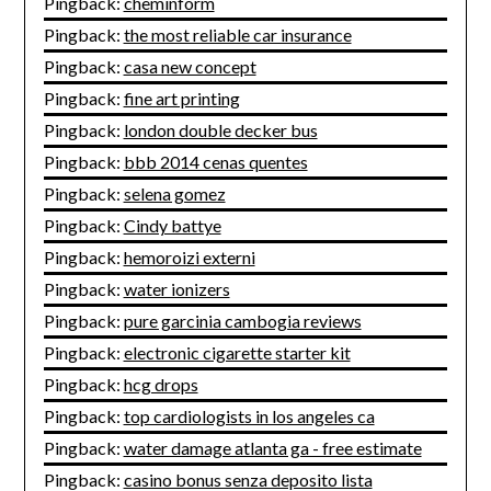
Pingback:
cheminform
Pingback:
the most reliable car insurance
Pingback:
casa new concept
Pingback:
fine art printing
Pingback:
london double decker bus
Pingback:
bbb 2014 cenas quentes
Pingback:
selena gomez
Pingback:
Cindy battye
Pingback:
hemoroizi externi
Pingback:
water ionizers
Pingback:
pure garcinia cambogia reviews
Pingback:
electronic cigarette starter kit
Pingback:
hcg drops
Pingback:
top cardiologists in los angeles ca
Pingback:
water damage atlanta ga - free estimate
Pingback:
casino bonus senza deposito lista