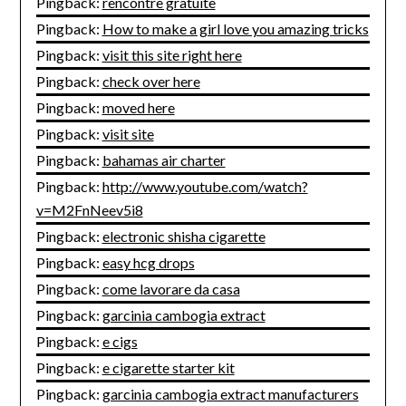
Pingback:
rencontre gratuite
Pingback:
How to make a girl love you amazing tricks
Pingback:
visit this site right here
Pingback:
check over here
Pingback:
moved here
Pingback:
visit site
Pingback:
bahamas air charter
Pingback:
http://www.youtube.com/watch?
v=M2FnNeev5i8
Pingback:
electronic shisha cigarette
Pingback:
easy hcg drops
Pingback:
come lavorare da casa
Pingback:
garcinia cambogia extract
Pingback:
e cigs
Pingback:
e cigarette starter kit
Pingback:
garcinia cambogia extract manufacturers