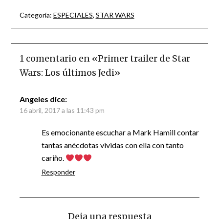
Categoría:
ESPECIALES
,
STAR WARS
1 comentario en «
Primer trailer de Star
Wars: Los últimos Jedi
»
Angeles
dice:
16 abril, 2017 a las 11:43 pm
Es emocionante escuchar a Mark Hamill contar
tantas anécdotas vividas con ella con tanto
cariño.
Responder
Deja una respuesta