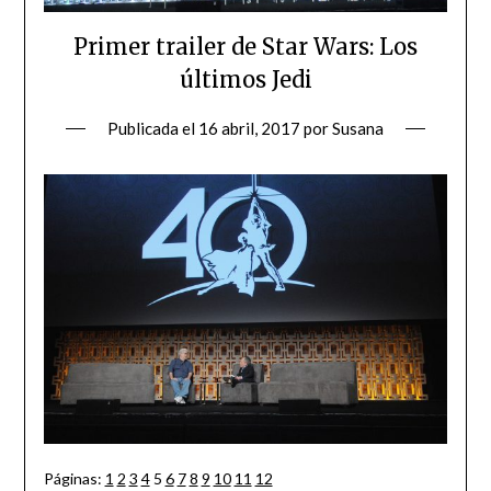
Primer trailer de Star Wars: Los
últimos Jedi
Publicada el
16 abril, 2017
por
Susana
Páginas:
1
2
3
4
5
6
7
8
9
10
11
12