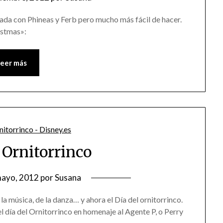
onada con Phineas y Ferb pero mucho más fácil de hacer.
istmas»:
Leer más
l Ornitorrinco
mayo, 2012
por
Susana
e la música, de la danza… y ahora el Día del ornitorrinco.
 día del Ornitorrinco en homenaje al Agente P, o Perry