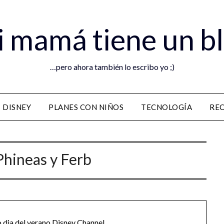
 mamá tiene un b
…pero ahora también lo escribo yo ;)
DISNEY
PLANES CON NIÑOS
TECNOLOGÍA
RE
Phineas y Ferb