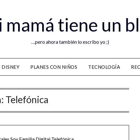
 mamá tiene un b
…pero ahora también lo escribo yo ;)
DISNEY
PLANES CON NIÑOS
TECNOLOGÍA
RE
a:
Telefónica