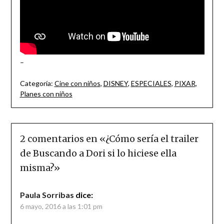
–
Categoría:
Cine con niños
,
DISNEY
,
ESPECIALES
,
PIXAR
,
Planes con niños
2 comentarios en «
¿Cómo sería el trailer
de Buscando a Dori si lo hiciese ella
misma?
»
Paula Sorribas
dice:
6 mayo, 2016 a las 1:01 pm