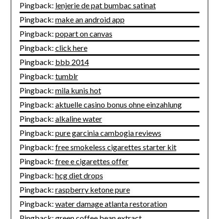
Pingback:
lenjerie de pat bumbac satinat
Pingback:
make an android app
Pingback:
popart on canvas
Pingback:
click here
Pingback:
bbb 2014
Pingback:
tumblr
Pingback:
mila kunis hot
Pingback:
aktuelle casino bonus ohne einzahlung
Pingback:
alkaline water
Pingback:
pure garcinia cambogia reviews
Pingback:
free smokeless cigarettes starter kit
Pingback:
free e cigarettes offer
Pingback:
hcg diet drops
Pingback:
raspberry ketone pure
Pingback:
water damage atlanta restoration
Pingback:
green coffee bean extract