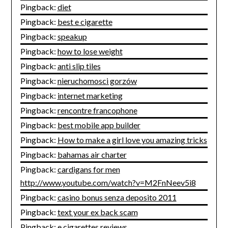
Pingback:
diet
Pingback:
best e cigarette
Pingback:
speakup
Pingback:
how to lose weight
Pingback:
anti slip tiles
Pingback:
nieruchomosci gorzów
Pingback:
internet marketing
Pingback:
rencontre francophone
Pingback:
best mobile app builder
Pingback:
How to make a girl love you amazing tricks
Pingback:
bahamas air charter
Pingback:
cardigans for men
http://www.youtube.com/watch?v=M2FnNeev5i8
Pingback:
casino bonus senza deposito 2011
Pingback:
text your ex back scam
Pingback:
e cigarettes reviews