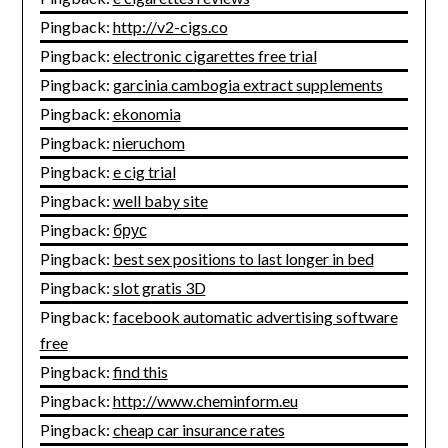
Pingback:
http://v2-cigs.co
Pingback:
electronic cigarettes free trial
Pingback:
garcinia cambogia extract supplements
Pingback:
ekonomia
Pingback:
nieruchom
Pingback:
e cig trial
Pingback:
well baby site
Pingback:
брус
Pingback:
best sex positions to last longer in bed
Pingback:
slot gratis 3D
Pingback:
facebook automatic advertising software
free
Pingback:
find this
Pingback:
http://www.cheminform.eu
Pingback:
cheap car insurance rates