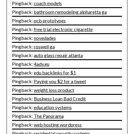
Pingback:
coach models
Pingback:
bathroom remodeling alpharetta ga
Pingback:
pcb prototypes
Pingback:
free trial electronic cigarette
Pingback:
novedades
Pingback:
roswell ga
Pingback:
auto glass repair atlanta
Pingback:
4adv.eu
Pingback:
edu backlinks for $1
Pingback:
Paying you $2 for a tweet
Pingback:
weight loss product
Pingback:
Business Loan Bad Credit
Pingback:
education systems
Pingback:
The Panorama
Pingback:
web hosting wordpress
Pingback:
residential security systems