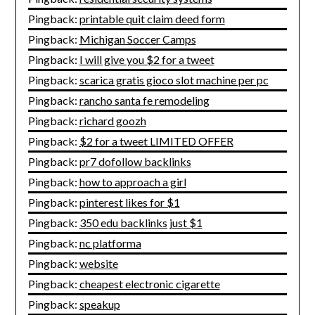
Pingback:
printable quit claim deed form
Pingback:
Michigan Soccer Camps
Pingback:
I will give you $2 for a tweet
Pingback:
scarica gratis gioco slot machine per pc
Pingback:
rancho santa fe remodeling
Pingback:
richard goozh
Pingback:
$2 for a tweet LIMITED OFFER
Pingback:
pr7 dofollow backlinks
Pingback:
how to approach a girl
Pingback:
pinterest likes for $1
Pingback:
350 edu backlinks just $1
Pingback:
nc platforma
Pingback:
website
Pingback:
cheapest electronic cigarette
Pingback:
speakup