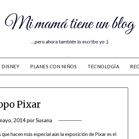
Mi mamá tiene un blog
…pero ahora también lo escribo yo ;)
DISNEY
PLANES CON NIÑOS
TECNOLOGÍA
RE
opo Pixar
mayo, 2014
por
Susana
s que hacen más especial aún la exposición de Pixar es el