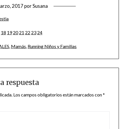
arzo, 2017
por
Susana
7
18
19
20
21
22
23
24
ALES
,
Mamás
,
Running Niños y Familias
a respuesta
licada.
Los campos obligatorios están marcados con
*