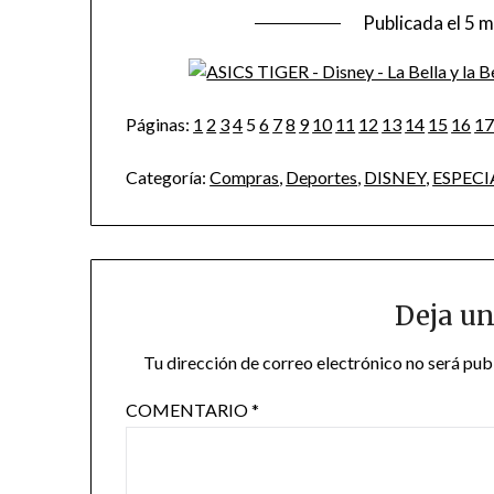
Publicada el
5 m
Páginas:
1
2
3
4
5
6
7
8
9
10
11
12
13
14
15
16
1
Categoría:
Compras
,
Deportes
,
DISNEY
,
ESPECI
Deja un
Tu dirección de correo electrónico no será pub
COMENTARIO
*