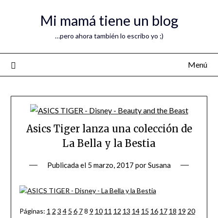
Mi mamá tiene un blog
…pero ahora también lo escribo yo ;)
Menú
Asics Tiger lanza una colección de
La Bella y la Bestia
Publicada el
5 marzo, 2017
por
Susana
Páginas:
1
2
3
4
5
6
7
8
9
10
11
12
13
14
15
16
17
18
19
20