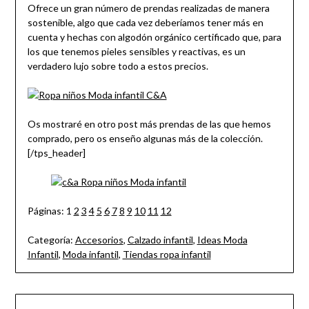
Ofrece un gran número de prendas realizadas de manera
sostenible, algo que cada vez deberíamos tener más en
cuenta y hechas con algodón orgánico certificado que, para
los que tenemos pieles sensibles y reactivas, es un
verdadero lujo sobre todo a estos precios.
Os mostraré en otro post más prendas de las que hemos
comprado, pero os enseño algunas más de la colección.
[/tps_header]
Páginas:
1
2
3
4
5
6
7
8
9
10
11
12
Categoría:
Accesorios
,
Calzado infantil
,
Ideas Moda
Infantil
,
Moda infantil
,
Tiendas ropa infantil