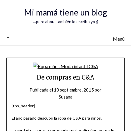
Mi mamá tiene un blog
…pero ahora también lo escribo yo ;)
Menú
De compras en C&A
Publicada el
10 septiembre, 2015
por
Susana
[tps_header]
El año pasado descubrí la ropa de C&A para niños.
La verdad es que me sorprendieron los diseños, pero a lo