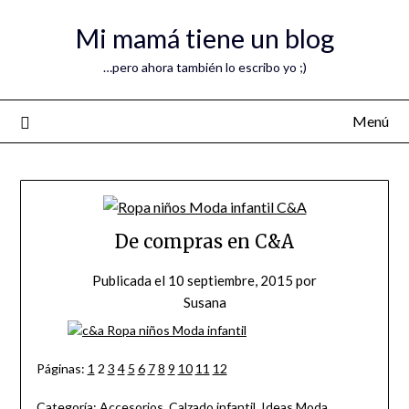
Mi mamá tiene un blog
…pero ahora también lo escribo yo ;)
Menú
De compras en C&A
Publicada el
10 septiembre, 2015
por
Susana
Páginas:
1
2
3
4
5
6
7
8
9
10
11
12
Categoría:
Accesorios
,
Calzado infantil
,
Ideas Moda