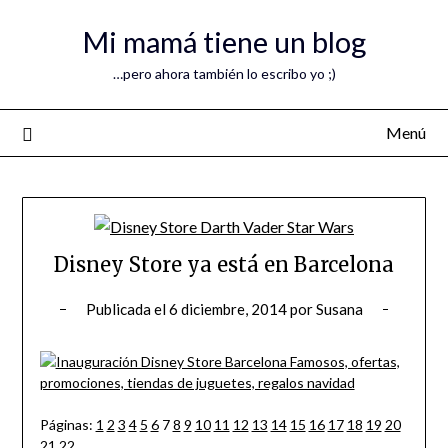
Mi mamá tiene un blog
…pero ahora también lo escribo yo ;)
Menú
Disney Store ya está en Barcelona
Publicada el
6 diciembre, 2014
por
Susana
Páginas:
1
2
3
4
5
6
7
8
9
10
11
12
13
14
15
16
17
18
19
20
21
22