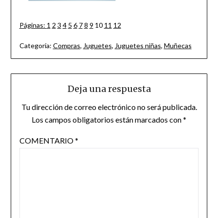
Páginas:
1
2
3
4
5
6
7
8
9
10
11
12
Categoría:
Compras
,
Juguetes
,
Juguetes niñas
,
Muñecas
Deja una respuesta
Tu dirección de correo electrónico no será publicada.
Los campos obligatorios están marcados con
*
COMENTARIO
*