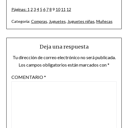
Páginas:
1
2
3
4
5
6
7
8
9
10
11
12
Categoría:
Compras
,
Juguetes
,
Juguetes niñas
,
Muñecas
Deja una respuesta
Tu dirección de correo electrónico no será publicada.
Los campos obligatorios están marcados con
*
COMENTARIO
*