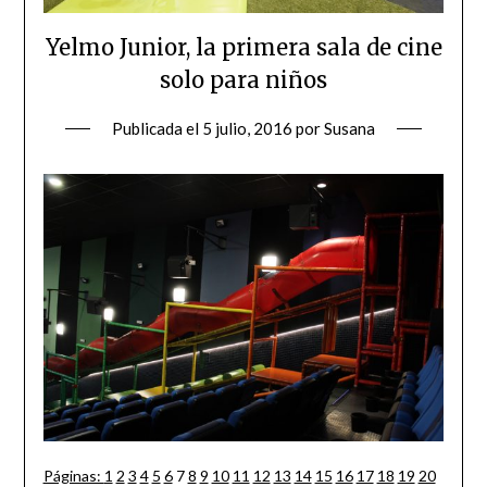
Yelmo Junior, la primera sala de cine
solo para niños
Publicada el
5 julio, 2016
por
Susana
Páginas:
1
2
3
4
5
6
7
8
9
10
11
12
13
14
15
16
17
18
19
20