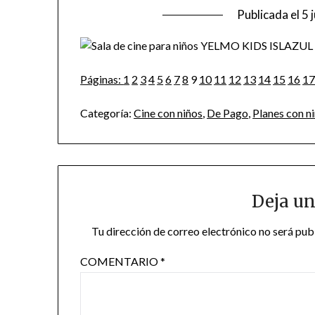
Publicada el
5 
Páginas:
1
2
3
4
5
6
7
8
9
10
11
12
13
14
15
16
1
Categoría:
Cine con niños
,
De Pago
,
Planes con n
Deja un
Tu dirección de correo electrónico no será pub
COMENTARIO
*