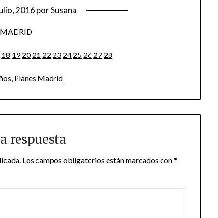
julio, 2016
por
Susana
7
18
19
20
21
22
23
24
25
26
27
28
iños
,
Planes Madrid
a respuesta
licada.
Los campos obligatorios están marcados con
*