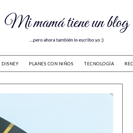
Mi mamá tiene un blog
…pero ahora también lo escribo yo ;)
DISNEY
PLANES CON NIÑOS
TECNOLOGÍA
RE