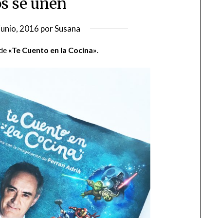
os se unen
junio, 2016
por
Susana
 de
«Te Cuento en la Cocina»
.