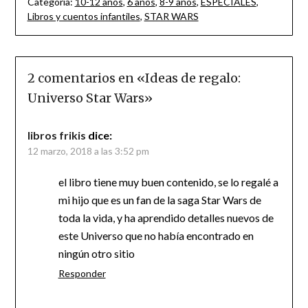
Categoría:
10-12 años
,
6 años
,
8-9 años
,
ESPECIALES
,
Libros y cuentos infantiles
,
STAR WARS
2 comentarios en «
Ideas de regalo:
Universo Star Wars
»
libros frikis
dice:
12 marzo, 2018 a las 3:52 pm
el libro tiene muy buen contenido, se lo regalé a
mi hijo que es un fan de la saga Star Wars de
toda la vida, y ha aprendido detalles nuevos de
este Universo que no había encontrado en
ningún otro sitio
Responder