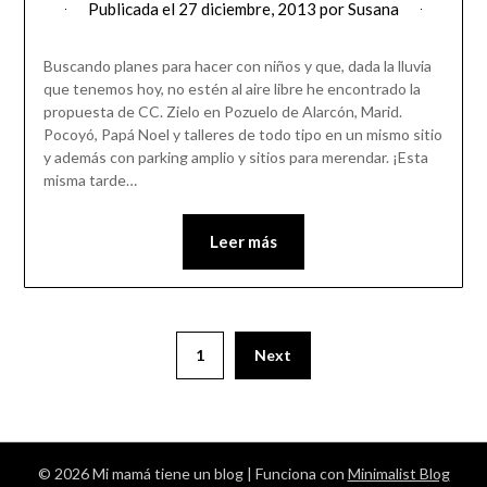
Publicada el
27 diciembre, 2013
por
Susana
Buscando planes para hacer con niños y que, dada la lluvia
que tenemos hoy, no estén al aire libre he encontrado la
propuesta de CC. Zielo en Pozuelo de Alarcón, Marid.
Pocoyó, Papá Noel y talleres de todo tipo en un mismo sitio
y además con parking amplio y sitios para merendar. ¡Esta
misma tarde…
Leer más
1
Next
© 2026 Mi mamá tiene un blog
| Funciona con
Minimalist Blog