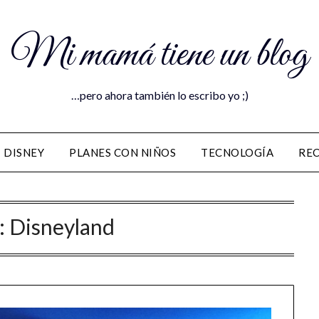
Mi mamá tiene un blog
…pero ahora también lo escribo yo ;)
DISNEY
PLANES CON NIÑOS
TECNOLOGÍA
RE
:
Disneyland